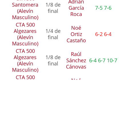
Adrián
Santomera
1/8 de
García
7-5 7-6
(Alevín
final
Roca
Masculino)
CTA 500
Noé
Algezares
1/4 de
Ortiz
6-2 6-4
(Alevín
final
Castaño
Masculino)
CTA 500
Raúl
Algezares
1/8 de
Sánchez
6-4 6-7 10-7
(Alevín
final
Cánovas
Masculino)
CTA 500
Noé
Monteagudo
1/4 de
Ortiz
6-2 6-1
(Alevín
final
Castaño
Masculino)
CTA 500
Sofía
Monteagudo
1/8 de
Monge
6-4 3-6 10-8
(Alevín
final
González
Masculino)