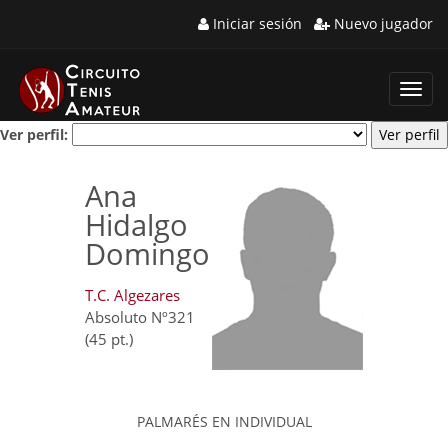
Iniciar sesión
Nuevo jugador
Toggl
navig
Ver perfil:
Ana
Hidalgo
Domingo
T.C. Algezares
Absoluto Nº321
(45 pt.)
PALMARÉS EN INDIVIDUAL