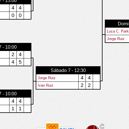
 - 15:00
4
4
0
0
Domin
Luca C. Park
Jorge Ruiz
 - 10:00
2
4
4
5
Sábado 7 - 12:30
4
4
Jorge Ruiz
2
2
Iván Ruiz
 - 10:00
4
4
1
1