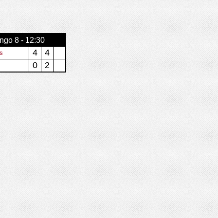
go 8 - 12:30
4
4
s
0
2