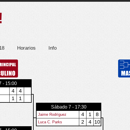
!
18
Horarios
Info
 - 15:00
4
4
1
1
Sábado 7 - 17:30
4
1
8
Jaime Rodríguez
2
4
10
Luca C. Parks