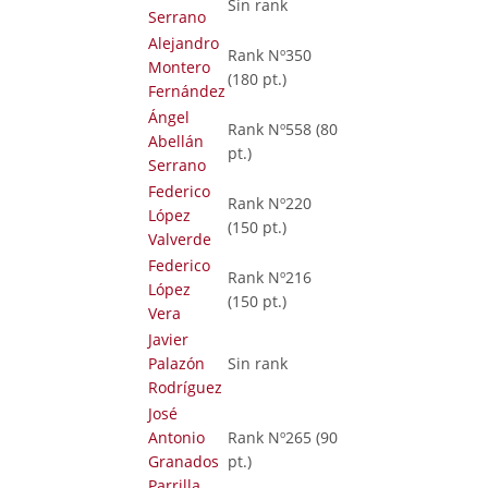
Sin rank
Serrano
Alejandro
Rank Nº350
Montero
(180 pt.)
Fernández
Ángel
Rank Nº558 (80
Abellán
pt.)
Serrano
Federico
Rank Nº220
López
(150 pt.)
Valverde
Federico
Rank Nº216
López
(150 pt.)
Vera
Javier
Palazón
Sin rank
Rodríguez
José
Antonio
Rank Nº265 (90
Granados
pt.)
Parrilla