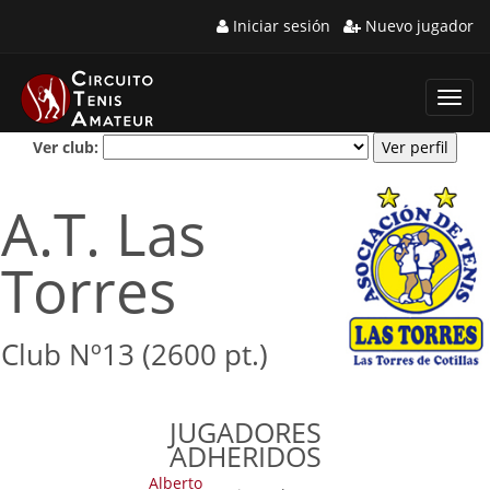
Iniciar sesión
Nuevo jugador
Toggl
navig
Ver club:
A.T. Las
Torres
Club Nº13 (2600 pt.)
JUGADORES
ADHERIDOS
Alberto