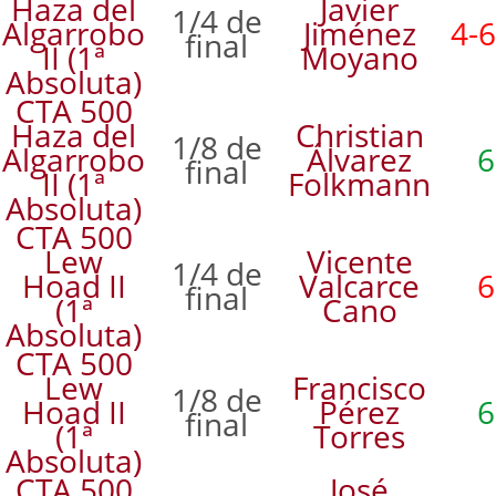
Haza del
Javier
1/4 de
Algarrobo
Jiménez
4-6
final
II (1ª
Moyano
Absoluta)
CTA 500
Haza del
Christian
1/8 de
Algarrobo
Álvarez
6
final
II (1ª
Folkmann
Absoluta)
CTA 500
Lew
Vicente
1/4 de
Hoad II
Valcarce
6
final
(1ª
Cano
Absoluta)
CTA 500
Lew
Francisco
1/8 de
Hoad II
Pérez
6
final
(1ª
Torres
Absoluta)
CTA 500
José