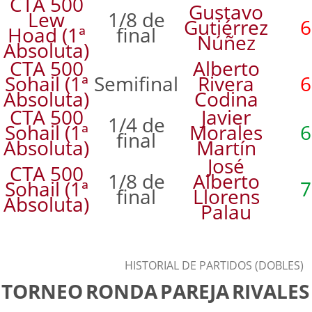
CTA 500
Gustavo
Lew
1/8 de
Gutiérrez
6
Hoad (1ª
final
Núñez
Absoluta)
CTA 500
Alberto
Sohail (1ª
Semifinal
Rivera
6
Absoluta)
Codina
CTA 500
Javier
1/4 de
Sohail (1ª
Morales
6
final
Absoluta)
Martín
José
CTA 500
1/8 de
Alberto
Sohail (1ª
7
final
Llorens
Absoluta)
Palau
HISTORIAL DE PARTIDOS (DOBLES)
TORNEO
RONDA
PAREJA
RIVALES