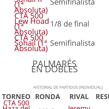
Semifinalista
(1ª
Absoluta)
CTA 500
Lew Hoad
1/8 de final
(1ª
Absoluta)
CTA 500
Sohail (1ª
Semifinalista
Absoluta)
PALMARÉS
EN DOBLES
HISTORIAL DE PARTIDOS (INDIVIDUAL)
TORNEO
RONDA
RIVAL
RES
CTA 500
Haza del
Jeremy