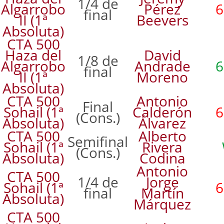
1/4 de
Algarrobo
Pérez
6
final
II (1ª
Beevers
Absoluta)
CTA 500
Haza del
David
1/8 de
Algarrobo
Andrade
6
final
II (1ª
Moreno
Absoluta)
CTA 500
Antonio
Final
Sohail (1ª
Calderón
6
(Cons.)
Absoluta)
Álvarez
CTA 500
Alberto
Semifinal
Sohail (1ª
Rivera
(Cons.)
Absoluta)
Codina
Antonio
CTA 500
1/4 de
Jorge
Sohail (1ª
6
final
Martín
Absoluta)
Márquez
CTA 500