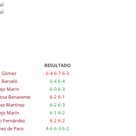
al
al
RESULTADO
o Gómez
6-4 6-7 6-3
 Barceló
6-4 6-4
ejo Marín
6-0 6-3
nosa Benavente
6-2 6-1
dez Martínez
6-2 6-3
ejo Marín
6-1 6-2
o Fernández
6-2 6-2
nez de Paco
4-6 6-3 6-2