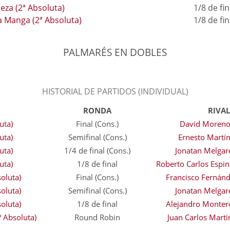
eza (2ª Absoluta)
1/8 de fin
a Manga (2ª Absoluta)
1/8 de fin
PALMARÉS EN DOBLES
HISTORIAL DE PARTIDOS (INDIVIDUAL)
RONDA
RIVAL
uta)
Final (Cons.)
David Moren
uta)
Semifinal (Cons.)
Ernesto Martín
uta)
1/4 de final (Cons.)
Jonatan Melgar
uta)
1/8 de final
Roberto Carlos Espi
oluta)
Final (Cons.)
Francisco Fernán
oluta)
Semifinal (Cons.)
Jonatan Melgar
oluta)
1/8 de final
Alejandro Monter
ª Absoluta)
Round Robin
Juan Carlos Marti