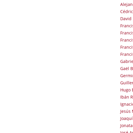
Alejan
Cédri
David
Franci
Franci
Franci
Franci
Franc
Gabrie
Gaël 
Germin
Guill
Hugo B
Ibán R
Ignac
Jesús 
Joaquí
Jonata
José A