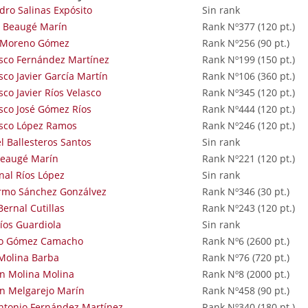
dro Salinas Expósito
Sin rank
c Beaugé Marín
Rank Nº377 (120 pt.)
 Moreno Gómez
Rank Nº256 (90 pt.)
sco Fernández Martínez
Rank Nº199 (150 pt.)
sco Javier García Martín
Rank Nº106 (360 pt.)
sco Javier Ríos Velasco
Rank Nº345 (120 pt.)
sco José Gómez Ríos
Rank Nº444 (120 pt.)
isco López Ramos
Rank Nº246 (120 pt.)
l Ballesteros Santos
Sin rank
Beaugé Marín
Rank Nº221 (120 pt.)
al Ríos López
Sin rank
ermo Sánchez Gonzálvez
Rank Nº346 (30 pt.)
ernal Cutillas
Rank Nº243 (120 pt.)
íos Guardiola
Sin rank
io Gómez Camacho
Rank Nº6 (2600 pt.)
Molina Barba
Rank Nº76 (720 pt.)
n Molina Molina
Rank Nº8 (2000 pt.)
n Melgarejo Marín
Rank Nº458 (90 pt.)
ntonio Fernández Martínez
Rank Nº340 (180 pt.)